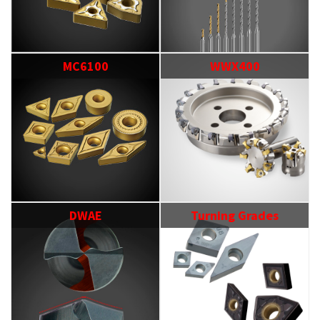
MC6100
WWX400
DWAE
Turning Grades