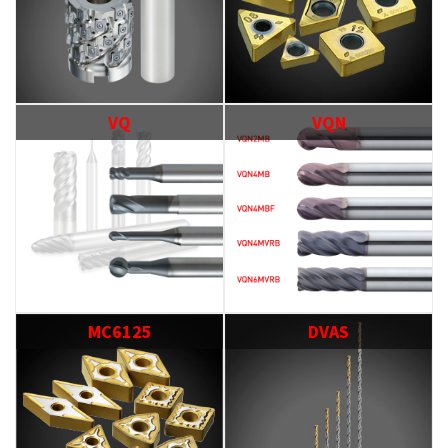
VQ
VQN
MC6125
DVAS